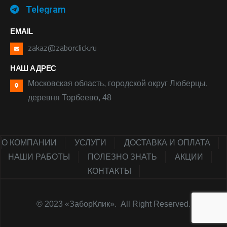
Telegram
EMAIL
zakaz@zaborclick.ru
НАШ АДРЕС
Московская область, городской округ Люберцы,
деревня Торбеево, 48
О КОМПАНИИ
УСЛУГИ
ДОСТАВКА И ОПЛАТА
НАШИ РАБОТЫ
ПОЛЕЗНО ЗНАТЬ
АКЦИИ
КОНТАКТЫ
© 2023 «ЗаборКлик». All Right Reserved.